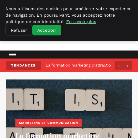
Nous utilisons des cookies pour améliorer votre expérience
de navigation. En poursuivant, vous acceptez notre
politique de confidentialité.
En savoir plus
Refuser
Accepter
empirenewswire
Actualités Business pour la France
La formation marketing d'attraction qui transfo
‹
›
TENDANCES
MARKETING ET COMMUNICATION
La formation marketing