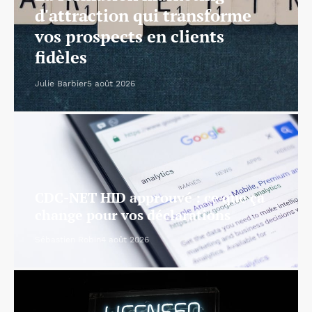
d'attraction qui transforme
vos prospects en clients
fidèles
Julie Barbier
5 août 2026
CDC-NET HID approuvé : ce que ça
change pour vos déclarations
Sébastien Robin
4 août 2026